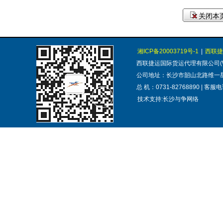
关闭本页
湘ICP备20003719号-1
|
西联捷
西联捷运国际货运代理有限公司(WESTER
公司地址：长沙市韶山北路维一星城
总 机：0731-82768890 | 客服电
技术支持:长沙与争网络