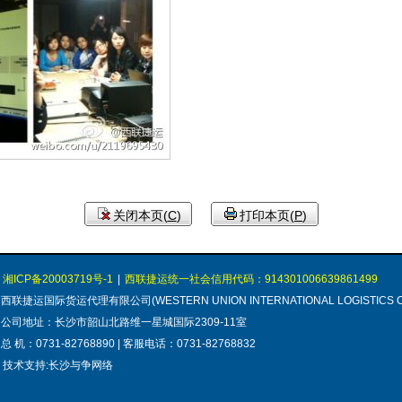
关闭本页(
C
)
打印本页(
P
)
湘ICP备20003719号-1
|
西联捷运统一社会信用代码：914301006639861499
西联捷运国际货运代理有限公司(WESTERN UNION INTERNATIONAL LOGISTICS C
公司地址：长沙市韶山北路维一星城国际2309-11室
总 机：0731-82768890 | 客服电话：0731-82768832
技术支持:长沙与争网络