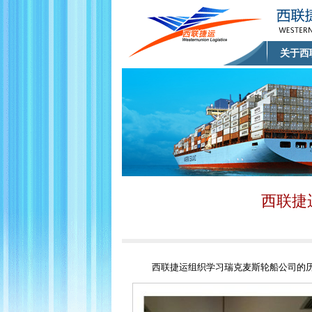
关于西
西联捷
西联捷运组织学习瑞克麦斯轮船公司的