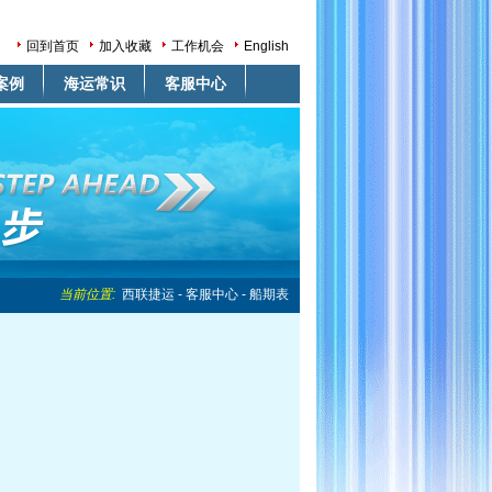
回到首页
加入收藏
工作机会
English
案例
海运常识
客服中心
当前位置:
西联捷运 - 客服中心 - 船期表